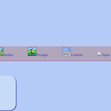
Jardins
Voyages
Création
Topos
phabétique
En Belgique
Prairies fleuries
Les chê
Couleur des fleurs
ographique
En France
Les Helen
Au Royaume-Uni
Les Hamam
Les Galan
Les Euon