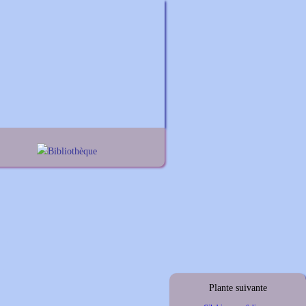
Bibliothèque
nes
Lexique noms propres
iums
Lexique botanique
elis
thus
ymus
Plante suivante