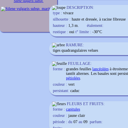
Silene vulgaris subsp.
DESCRIPTION:
type :
vivace
silhouette :
haute et dressée, à racine fibreuse
hauteur :
1,3 m.
étalement:
rustique :
oui
t° limite :
-30
°C
RAMURE:
tiges quadrangulaires velues
FEUILLAGE:
forme :
grandes feuilles
lancéolées
à étroitemen
tantôt alternes. Les basales sont persis
pétiolées
.
couleur :
vert
persistant:
caduc
FLEURS ET FRUITS:
forme :
capitules
couleur :
jaune clair
période : du
07
au
09
parfum: