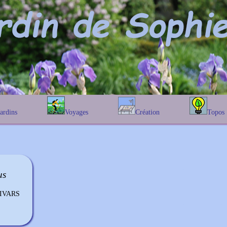
Jardins
Voyages
Création
Topos
étique
En Belgique
Prairies fleuries
Les chênes
Couleur des fleurs
phique
En France
Les Helenium
Au Royaume-Uni
Les Hamameli
Les Galanthu
us
Les Euonymu
TIVARS