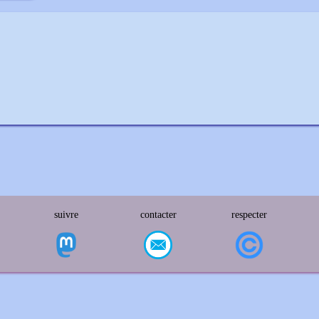
suivre
contacter
respecter