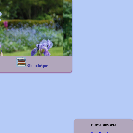
Bibliothèque
Lexique noms propres
s
Lexique botanique
s
s
s
Plante suivante