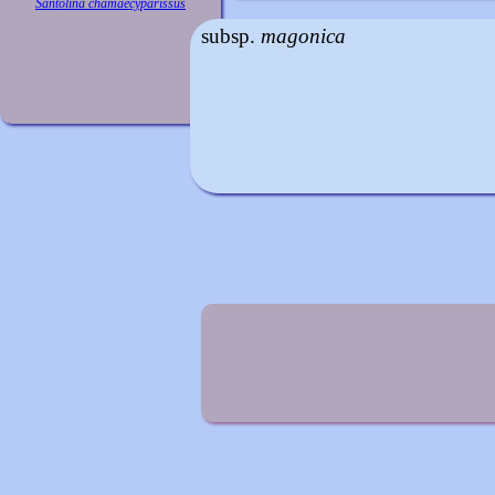
Santolina chamaecyparissus
subsp.
magonica