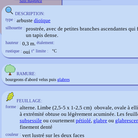
Salix magnifica
DESCRIPTION:
type :
arbuste
dioïque
silhouette :
prostrée, avec de petites branches ascendantes qui
un tapis dense.
hauteur :
0,3 m.
étalement:
rustique :
oui
t° limite :
°C
RAMURE:
bourgeons d'abord velus puis
glabres
FEUILLAGE:
forme :
alterne. Limbe (2,5-5 x 1-2,5 cm) obovale, ovale à ell
à extrémité obtuse ou légèrement acuminée. Les feuill
subsessile
ou courtement
pétiolé
,
glabre
ou
glabresce
finement denté
couleur :
vert lustré sur les deux faces