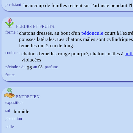
persistant:
beaucoup de feuilles restent sur l'arbuste pendant l'
FLEURS ET FRUITS:
forme :
chatons dressés, au bout d'un
pédoncule
court à l'extr
pousses latérales. Les chatons mâles sont cylindriques 
femelles ont 5 cm de long.
couleur :
chatons femelles rouge pourpré, chatons mâles à
ant
violacées
période : du
06
au
08
parfum:
fruits:
ENTRETIEN:
exposition:
sol :
humide
plantation :
taille: