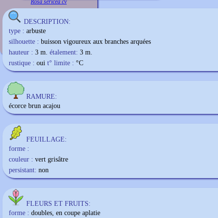
Rosa sericea cv
DESCRIPTION:
type :
arbuste
silhouette :
buisson vigoureux aux branches arquées
hauteur :
3 m.
étalement:
3 m.
rustique :
oui
t° limite :
°C
RAMURE:
écorce brun acajou
FEUILLAGE:
forme :
couleur :
vert grisâtre
persistant:
non
FLEURS ET FRUITS:
forme :
doubles, en coupe aplatie