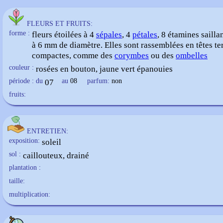
FLEURS ET FRUITS:
forme :
fleurs étoilées à 4
sépales
, 4
pétales
, 8 étamines sailla
à 6 mm de diamètre. Elles sont rassemblées en têtes t
compactes, comme des
corymbes
ou des
ombelles
couleur :
rosées en bouton, jaune vert épanouies
période : du
07
au
08
parfum:
non
fruits:
ENTRETIEN:
exposition:
soleil
sol :
caillouteux, drainé
plantation :
taille:
multiplication: