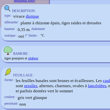
Rhinanthus minor
DESCRIPTION:
type :
vivace
dioïque
silhouette :
plante à rhizome épais, tiges raides et dressées
hauteur :
0,35 m.
étalement:
rustique :
oui
t° limite :
°C
RAMURE:
tiges pourpres et
glabres
FEUILLAGE:
forme :
les feuilles basales sont brunes et écailleuses. Les
caul
sont
sessiles
, alternes, charnues, ovales à
lancéolées
, 
et parfois dentées vert le sommet
couleur :
gris vert glauque
persistant:
non