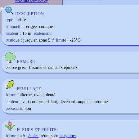
Pusckinia scilloides cv
DESCRIPTION:
type :
arbre
silhouette :
érigée, conique
hauteur :
15 m.
étalement:
rustique :
jusqu'en zone 5
t° limite :
-25
°C
RAMURE:
écorce grise, fissurée et rameaux épineux
FEUILLAGE:
forme :
alterne, ovale, denté
couleur :
vert sombre brillant, devenant rouge en automne
persistant:
non
FLEURS ET FRUITS:
forme :
à 5
pétales
, réunies en
corymbes