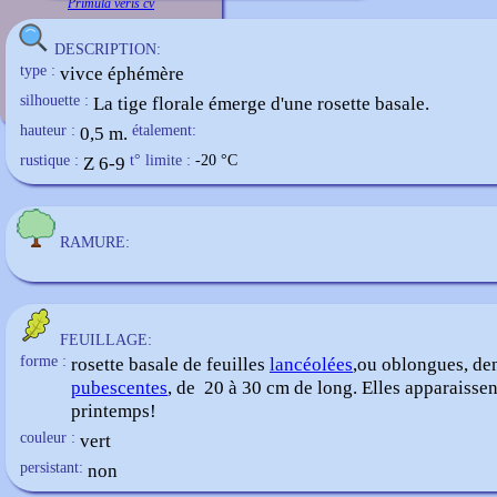
Primula veris cv
DESCRIPTION:
type :
vivce éphémère
silhouette :
La tige florale émerge d'une rosette basale.
hauteur :
0,5 m.
étalement:
rustique :
Z 6-9
t° limite :
-20
°C
RAMURE:
FEUILLAGE:
forme :
rosette basale de feuilles
lancéolées
,ou oblongues, den
pubescentes
, de 20 à 30 cm de long. Elles apparaissen
printemps!
couleur :
vert
persistant:
non