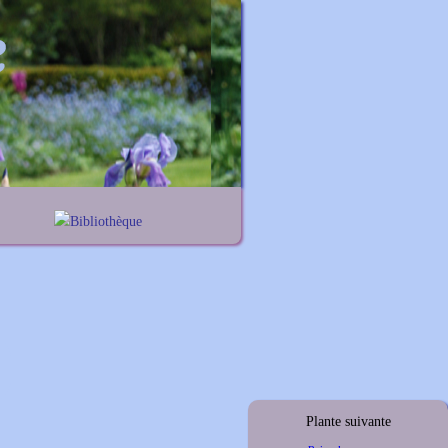
Bibliothèque
nes
Lexique noms propres
iums
Lexique botanique
elis
thus
ymus
Plante suivante