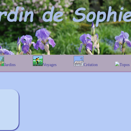
Jardins
Voyages
Création
Topos
phabétique
En Belgique
Prairies fleuries
Les chê
Couleur des fleurs
ographique
En France
Les Helen
Au Royaume-Uni
Les Hamam
Les Galan
Les Euon