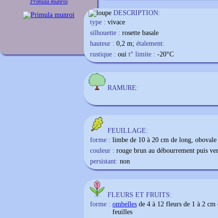
Primula munroi
DESCRIPTION:
type :
vivace
silhouette :
rosette basale
hauteur :
0,2 m;
étalement:
rustique :
oui
t° limite :
-20
°C
RAMURE:
FEUILLAGE:
forme :
limbe de 10 à 20 cm de long, obovale 
couleur :
rouge brun au débourrement puis ver
persistant:
non
FLEURS ET FRUITS:
forme :
ombelles
de 4 à 12 fleurs de 1 à 2 cm 
feuilles