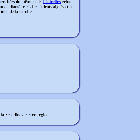
 penchées du même côté.
Pédicelles
velus
m de diamètre. Calice à dents aiguës et à
tube de la corolle.
la Scandinavie et en région