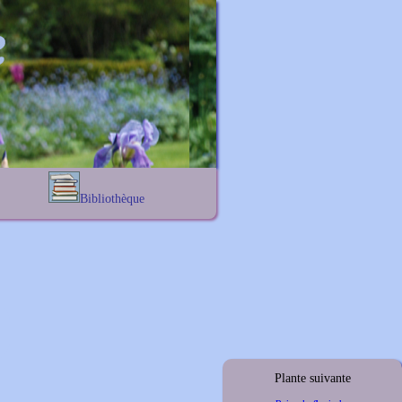
Bibliothèque
Lexique noms propres
s
Lexique botanique
s
s
s
Plante suivante