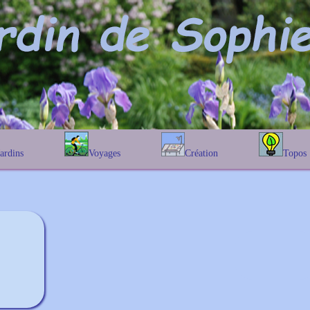
Jardins
Voyages
Création
Topos
étique
En Belgique
Prairies fleuries
Les chênes
Couleur des fleurs
phique
En France
Les Helenium
Au Royaume-Uni
Les Hamameli
Les Galanthu
Les Euonymu