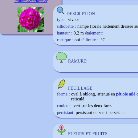
Primula denticulata cv
DESCRIPTION:
type :
vivace
silhouette :
hampe florale nettement dressée au-
hauteur :
0,2 m
étalement:
rustique :
oui
t° limite :
°C
RAMURE:
FEUILLAGE:
forme :
oval à oblong, attenué en
pétiole
ailé
o
réticulé
couleur :
vert sur les deux faces
persistant:
persistant ou semi-persistant
FLEURS ET FRUITS: