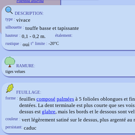
Potentilla anserina
DESCRIPTION:
type :
vivace
silhouette :
touffe basse et tapissante
hauteur :
0,1 - 0,2 m.
étalement:
rustique :
oui
t° limite :
-20
°C
RAMURE:
tiges velues
FEUILLAGE:
forme :
feuilles
composé
palmées
à 5 folioles oblongues et fi
dentées. La dent terminale est plus courte que ses vois
dessus est
glabre
, mais les bords et le dessous sont vel
couleur :
vert légèrement satiné sur le dessus, plus argenté au 
persistant:
caduc