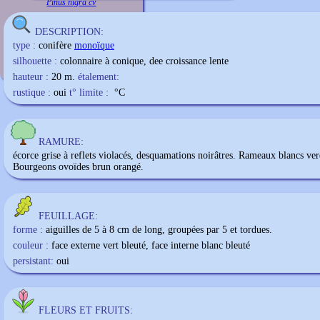
Pinus nigra cv
DESCRIPTION:
type :
conifère
monoïque
silhouette :
colonnaire à conique, dee croissance lente
hauteur :
20 m.
étalement:
rustique :
oui
t° limite :
°C
RAMURE:
écorce grise à reflets violacés, desquamations noirâtres. Rameaux blancs ver
Bourgeons ovoïdes brun orangé.
FEUILLAGE:
forme :
aiguilles de 5 à 8 cm de long, groupées par 5 et tordues.
couleur :
face externe vert bleuté, face interne blanc bleuté
persistant:
oui
FLEURS ET FRUITS: