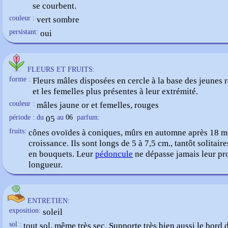
se courbent.
couleur :
vert sombre
persistant:
oui
FLEURS ET FRUITS:
forme :
Fleurs mâles disposées en cercle à la base des jeunes
et les femelles plus présentes à leur extrémité.
couleur :
mâles jaune or et femelles, rouges
période : du
05
au
06
parfum:
fruits:
cônes ovoïdes à coniques, mûrs en automne après 18 m
croissance. Ils sont longs de 5 à 7,5 cm., tantôt solitaire
en bouquets. Leur
pédoncule
ne dépasse jamais leur pr
longueur.
ENTRETIEN:
exposition:
soleil
sol :
tout sol, même très sec. Supporte très bien aussi le bord 