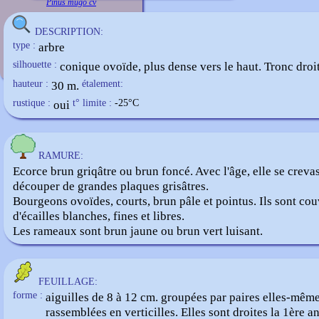
Pinus mugo cv
DESCRIPTION:
type :
arbre
silhouette :
conique ovoïde, plus dense vers le haut. Tronc droit
hauteur :
30 m.
étalement:
rustique :
oui
t° limite :
-25
°C
RAMURE:
Ecorce brun griqâtre ou brun foncé. Avec l'âge, elle se creva
découper de grandes plaques grisâtres.
Bourgeons ovoïdes, courts, brun pâle et pointus. Ils sont cou
d'écailles blanches, fines et libres.
Les rameaux sont brun jaune ou brun vert luisant.
FEUILLAGE:
forme :
aiguilles de 8 à 12 cm. groupées par paires elles-mêm
rassemblées en verticilles. Elles sont droites la 1ère a