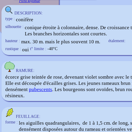
Picea koyomae
DESCRIPTION:
type :
conifère
silhouette :
conique étroite à colonnaire, dense. De croissance t
Les branches horizontales sont courtes.
hauteur :
max. 30 m. mais le plus souvent 10 m.
étalement:
rustique :
oui
t° limite :
-40
°C
RAMURE:
écorce grise teintée de rose, devenant violet sombre avec le 
Elle est découpée d'écailles grises. Les jeunes rameaux brun 
densément
pubescents
. Les bourgeons sont ovoïdes, brun ro
résineux.
FEUILLAGE:
forme :
les aiguilles quadrangulaires, de 1 à 1,5 cm. de long, s
densément disposées autour du rameau et orientées ve