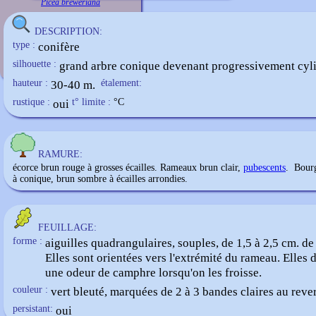
Picea breweriana
DESCRIPTION:
type :
conifère
silhouette :
grand arbre conique devenant progressivement cyl
hauteur :
30-40 m.
étalement:
rustique :
oui
t° limite :
°C
RAMURE:
écorce brun rouge à grosses écailles. Rameaux brun clair,
pubescents
. Bour
à conique, brun sombre à écailles arrondies.
FEUILLAGE:
forme :
aiguilles quadrangulaires, souples, de 1,5 à 2,5 cm. de
Elles sont orientées vers l'extrémité du rameau. Elles
une odeur de camphre lorsqu'on les froisse.
couleur :
vert bleuté, marquées de 2 à 3 bandes claires au rever
persistant:
oui