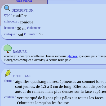
Picea omorika
DESCRIPTION:
type :
conifère
silhouette :
conique
hauteur :
30 m.
étalement:
rustique :
oui
t° limite :
°C
RAMURE:
écorce gris pourpré écailleuse. Jeunes rameaux
glabres
, glauques puis orang
Bourgeons coniques à ovoides, à écaille brun pâle.
FEUILLAGE:
forme :
aiguilles quadrangulaires, épineuses au sommet lorsqu
sont jeunes, de 1,5 à 3 cm de long. Elles sont disposée
autour du rameau mais plus denses sur la face supérie
couleur :
vert marqué de lignes plus pâles sur toutes les faces.
Odorantes lorsqu'on les froisse.