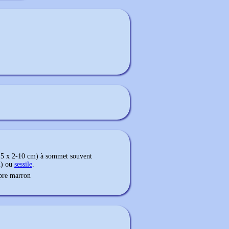
17,5 x 2-10 cm) à sommet souvent
m) ou
sessile
.
rpre marron