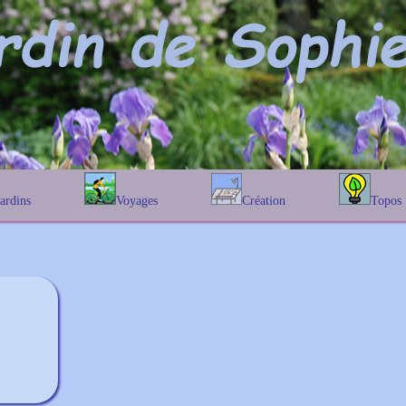
Jardins
Voyages
Création
Topos
étique
En Belgique
Prairies fleuries
Les chênes
Couleur des fleurs
phique
En France
Les Helenium
Au Royaume-Uni
Les Hamameli
Les Galanthu
Les Euonymu