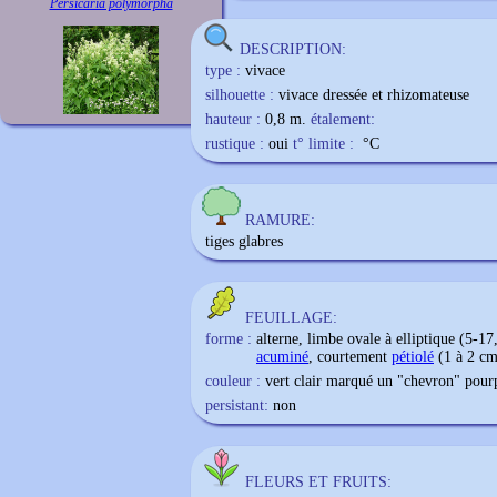
Persicaria polymorpha
DESCRIPTION:
type :
vivace
silhouette :
vivace dressée et rhizomateuse
hauteur :
0,8 m.
étalement:
rustique :
oui
t° limite :
°C
RAMURE:
tiges glabres
FEUILLAGE:
forme :
alterne, limbe ovale à elliptique (5-
acuminé
, courtement
pétiolé
(1 à 2 c
couleur :
vert clair marqué un "chevron" pou
persistant:
non
FLEURS ET FRUITS: