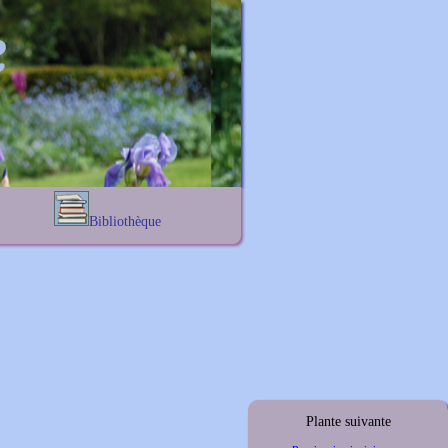
Bibliothèque
Lexique noms propres
s
Lexique botanique
s
s
s
Plante suivante