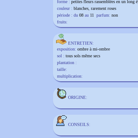
forme :
petites fleurs rassemblées en un long ép
couleur :
blanches, rarement roses
période : du
08
au
11
parfum:
non
fruits:
ENTRETIEN:
exposition:
ombre à mi-ombre
sol :
tous sols même secs
plantation :
taille:
multiplication:
ORIGINE:
CONSEILS: