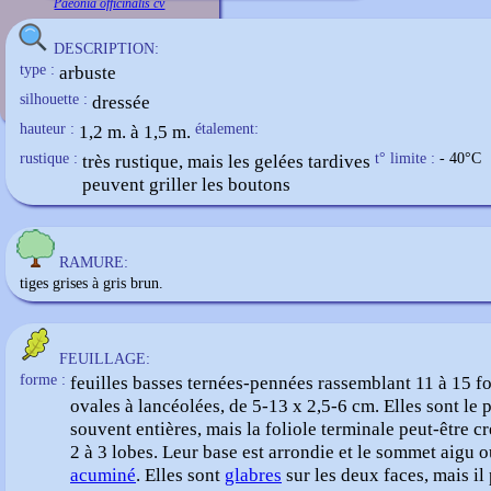
Paeonia officinalis cv
DESCRIPTION:
type :
arbuste
silhouette :
dressée
hauteur :
1,2 m. à 1,5 m.
étalement:
rustique :
très rustique, mais les gelées tardives
t° limite :
- 40
°C
peuvent griller les boutons
RAMURE:
tiges grises à gris brun.
FEUILLAGE:
forme :
feuilles basses ternées-pennées rassemblant 11 à 15 fo
ovales à lancéolées, de 5-13 x 2,5-6 cm. Elles sont le 
souvent entières, mais la foliole terminale peut-être c
2 à 3 lobes. Leur base est arrondie et le sommet aigu 
acuminé
. Elles sont
glabres
sur les deux faces, mais il