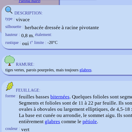
Paeonia mairei
DESCRIPTION:
type :
vivace
silhouette :
herbacée dressée à racine pivotante
hauteur :
0,8 m.
étalement:
rustique :
oui
t° limite :
-20
°C
RAMURE:
tiges vertes, parois pourprées, mais toujours
glabres
.
FEUILLAGE:
forme :
feuilles basses
biternées
. Quelques folioles sont segm
Segments et folioles sont de 11 à 22 par feuille. Ils son
ovales à obovales ou largement elliptiques, de 4,5-18 
La base est cunée ou arrondie, le sommet aigu. Ils son
entièrement
glabres
comme le
pétiole
.
couleur :
vert