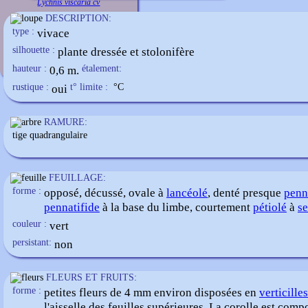
Lychnis viscaria cv
DESCRIPTION:
type :
vivace
silhouette :
plante dressée et stolonifère
hauteur :
0,6 m.
étalement:
rustique :
oui
t° limite :
°C
RAMURE:
tige quadrangulaire
FEUILLAGE:
forme :
opposé, décussé, ovale à
lancéolé
, denté presque
penn
pennatifide
à la base du limbe, courtement
pétiolé
à
se
couleur :
vert
persistant:
non
FLEURS ET FRUITS:
forme :
petites fleurs de 4 mm environ disposées en
verticilles
l'aisselle des feuilles supérieures. La corolle est comp