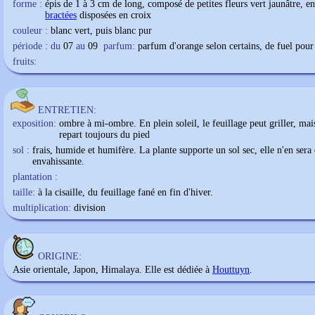
forme :
épis de 1 à 3 cm de long, composé de petites fleurs vert jaunâtre, e
bractées
disposées en croix
couleur :
blanc vert, puis blanc pur
période : du
07
au
09
parfum:
parfum d'orange selon certains, de fuel pour 
fruits:
ENTRETIEN:
exposition:
ombre à mi-ombre. En plein soleil, le feuillage peut griller, mais
repart toujours du pied
sol :
frais, humide et humifère. La plante supporte un sol sec, elle n'en ser
envahissante.
plantation :
taille:
à la cisaille, du feuillage fané en fin d'hiver.
multiplication:
division
ORIGINE:
Asie orientale, Japon, Himalaya. Elle est dédiée à
Houttuyn
.