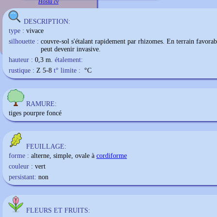
Hosta cv
DESCRIPTION:
type :
vivace
silhouette :
couvre-sol s'étalant rapidement par rhizomes. En terrain favorabl
peut devenir invasive.
hauteur :
0,3 m.
étalement:
rustique :
Z 5-8
t° limite :
°C
RAMURE:
tiges pourpre foncé
FEUILLAGE:
forme :
alterne, simple, ovale à
cordiforme
couleur :
vert
persistant:
non
FLEURS ET FRUITS: