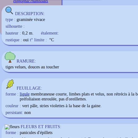
Hippophae rhamnoides
DESCRIPTION:
type :
graminée vivace
silhouette :
hauteur :
0,2 m.
étalement:
rustique :
oui
t° limite :
°C
RAMURE:
tiges velues, douces au toucher
FEUILLAGE:
forme :
ligule
membraneuse courte, limbes plats et velus, non rétrécis à la b
préfoliaison enroulée, pas d'oreillettes.
couleur :
vert pâle, stries violettes à la base de la gaine.
persistant:
non
FLEURS ET FRUITS:
forme :
panicules d'épillets