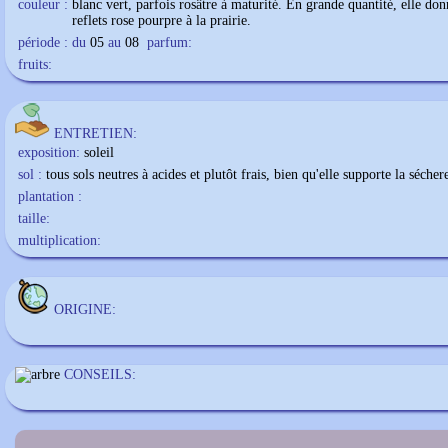
couleur :
blanc vert, parfois rosâtre à maturité. En grande quantité, elle don
reflets rose pourpre à la prairie.
période : du
05
au
08
parfum:
fruits:
ENTRETIEN:
exposition:
soleil
sol :
tous sols neutres à acides et plutôt frais, bien qu'elle supporte la sécher
plantation :
taille:
multiplication:
ORIGINE:
CONSEILS: