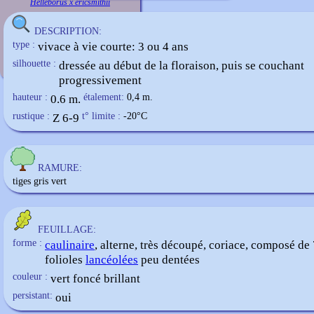
Helleborus x ericsmithii
DESCRIPTION:
type :
vivace à vie courte: 3 ou 4 ans
silhouette :
dressée au début de la floraison, puis se couchant
progressivement
hauteur :
0.6 m.
étalement:
0,4 m.
rustique :
Z 6-9
t° limite :
-20
°C
RAMURE:
tiges gris vert
FEUILLAGE:
forme :
caulinaire
, alterne, très découpé, coriace, composé de 
folioles
lancéolées
peu dentées
couleur :
vert foncé brillant
persistant:
oui