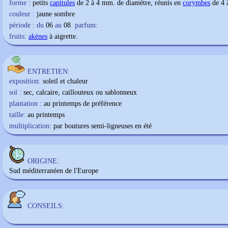
forme :
petits
capitules
de 2 à 4 mm. de diamètre, réunis en
corymbes
de 4 
couleur :
jaune sombre
période : du
06
au
08
parfum:
fruits:
akènes
à aigrette.
ENTRETIEN:
exposition:
soleil et chaleur
sol :
sec, calcaire, caillouteux ou sablonneux
plantation :
au printemps de préférence
taille:
au printemps
multiplication:
par boutures semi-ligneuses en été
ORIGINE:
Sud méditerranéen de l'Europe
CONSEILS: