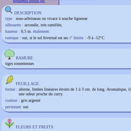
Helianthus annuus var.
DESCRIPTION:
type :
sous-arbrisseau ou vivace à souche ligneuse
silhouette :
arrondie, très ramifiée,
hauteur :
0,5 m.
étalement:
rustique :
oui, si le sol hivernal est sec
t° limite :
-9 à -12
°C
RAMURE:
tiges tomenteuses
FEUILLAGE:
forme :
alterne, limbes linéaires étroits de 1 à 3 cm. de long. Aromatique, i
une odeur proche du curry.
couleur :
gris argenté
persistant:
oui
FLEURS ET FRUITS: