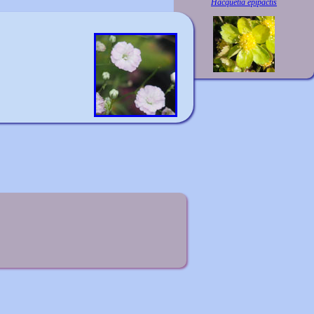
Hacquetia epipactis