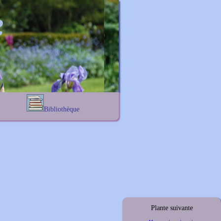
Bibliothèque
Lexique noms propres
s
Lexique botanique
s
s
s
Plante suivante