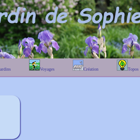
Jardins
Voyages
Création
Topos
étique
En Belgique
Prairies fleuries
Les chênes
Couleur des fleurs
phique
En France
Les Helenium
Au Royaume-Uni
Les Hamameli
Les Galanthu
Les Euonymu