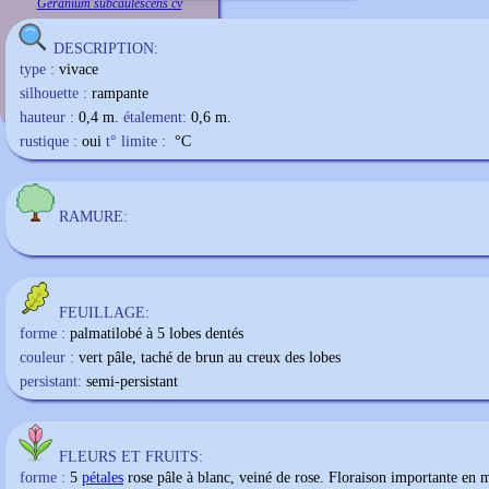
Geranium subcaulescens cv
DESCRIPTION:
type :
vivace
silhouette :
rampante
hauteur :
0,4 m.
étalement:
0,6 m.
rustique :
oui
t° limite :
°C
RAMURE:
FEUILLAGE:
forme :
palmatilobé à 5 lobes dentés
couleur :
vert pâle, taché de brun au creux des lobes
persistant:
semi-persistant
FLEURS ET FRUITS:
forme :
5
pétales
rose pâle à blanc, veiné de rose. Floraison importante en 