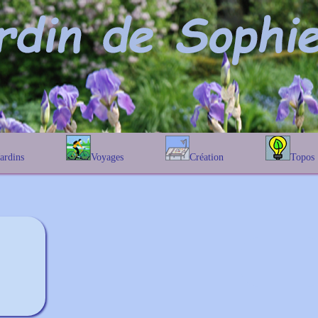
Jardins
Voyages
Création
Topos
étique
En Belgique
Prairies fleuries
Les chênes
Couleur des fleurs
phique
En France
Les Helenium
Au Royaume-Uni
Les Hamameli
Les Galanthu
Les Euonymu