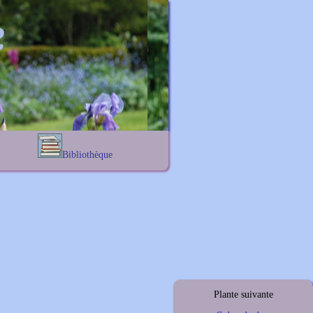
Bibliothèque
Lexique noms propres
s
Lexique botanique
s
s
s
Plante suivante