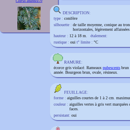
Cedrus atlantica cv
DESCRIPTION:
type :
conifère
silhouette :
de taille moyenne, conique au tron
horizontales, légèrement affaissées 
hauteur :
12 à 18 m.
étalement:
rustique :
oui
t° limite :
°C
RAMURE:
écorce gris violacé. Rameaux
pubescents
brun v
année. Bourgeon brun, ovale, résineux.
FEUILLAGE:
forme :
aiguilles courtes de 1 à 2 cm. maximu
couleur :
aiguilles vertes à gris vert marquées
faces.
persistant:
oui