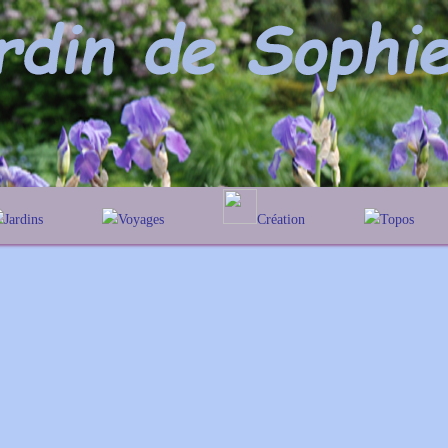
Jardins
Voyages
Création
Topos
lphabétique
En Belgique
Prairies fleuries
Les chênes
Couleur des fleurs
éographique
En France
Les Heleniums
Au Royaume-Uni
Les Hamamelis
Les Galanthus
Les Euonymus