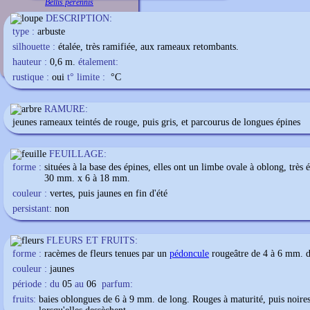
Bellis perennis
DESCRIPTION:
type :
arbuste
silhouette :
étalée, très ramifiée, aux rameaux retombants.
hauteur :
0,6 m.
étalement:
rustique :
oui
t° limite :
°C
RAMURE:
jeunes rameaux teintés de rouge, puis gris, et parcourus de longues épines
FEUILLAGE:
forme :
situées à la base des épines, elles ont un limbe ovale à oblong, très
30 mm. x 6 à 18 mm.
couleur :
vertes, puis jaunes en fin d'été
persistant:
non
FLEURS ET FRUITS:
forme :
racèmes de fleurs tenues par un
pédoncule
rougeâtre de 4 à 6 mm. d
couleur :
jaunes
période : du
05
au
06
parfum:
fruits:
baies oblongues de 6 à 9 mm. de long. Rouges à maturité, puis noire