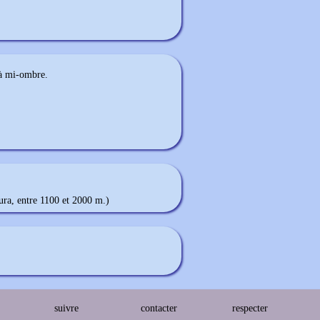
 à mi-ombre.
ura, entre 1100 et 2000 m.)
suivre
contacter
respecter