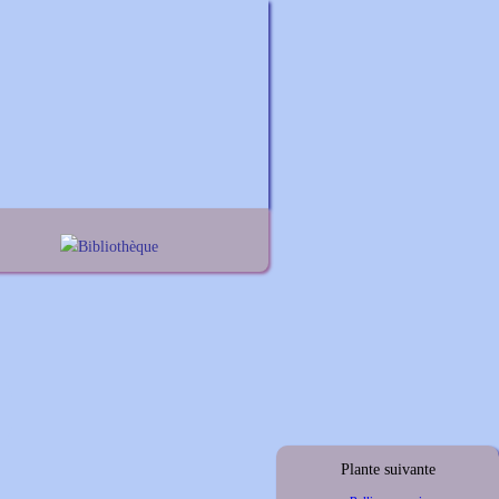
Bibliothèque
nes
Lexique noms propres
iums
Lexique botanique
elis
thus
ymus
Plante suivante