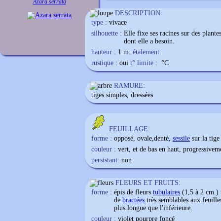
Azara serrata
DESCRIPTION:
type :
vivace
silhouette :
Elle fixe ses racines sur des plantes
dont elle a besoin.
hauteur :
1 m.
étalement:
rustique :
oui
t° limite :
°C
RAMURE:
tiges simples, dressées
FEUILLAGE:
forme :
opposé, ovale,denté,
sessile
sur la tige
couleur :
vert, et de bas en haut, progressivem
persistant:
non
FLEURS ET FRUITS:
forme :
épis de fleurs
tubulaires
(1,5 à 2 cm.) 
de
bractées
très semblables aux feuille
plus longue que l'inférieure.
couleur :
violet pourpre foncé