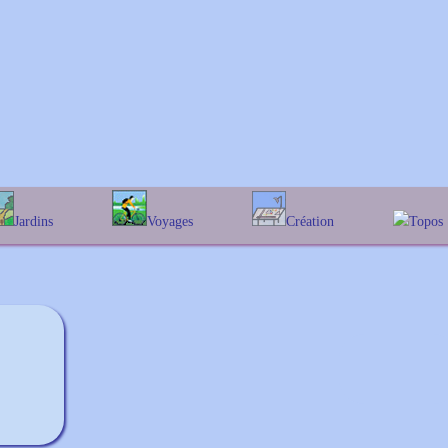
Jardins
Voyages
Création
Topos
phabétique
En Belgique
Prairies fleuries
Les chê
Couleur des fleurs
ographique
En France
Les Helen
Au Royaume-Uni
Les Hamam
Les Galan
Les Euon