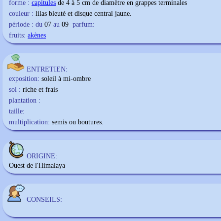
forme :
capitules
de 4 à 5 cm de diamètre en grappes terminales
couleur :
lilas bleuté et disque central jaune.
période : du
07
au
09
parfum:
fruits:
akènes
ENTRETIEN:
exposition:
soleil à mi-ombre
sol :
riche et frais
plantation :
taille:
multiplication:
semis ou boutures.
ORIGINE:
Ouest de l'Himalaya
CONSEILS: