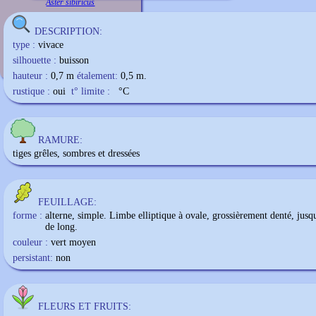
Aster sibiricus
DESCRIPTION:
type :
vivace
silhouette :
buisson
hauteur :
0,7 m
étalement:
0,5 m.
rustique :
oui
t° limite :
°C
RAMURE:
tiges grêles, sombres et dressées
FEUILLAGE:
forme :
alterne, simple. Limbe elliptique à ovale, grossièrement denté, jus
de long.
couleur :
vert moyen
persistant:
non
FLEURS ET FRUITS: