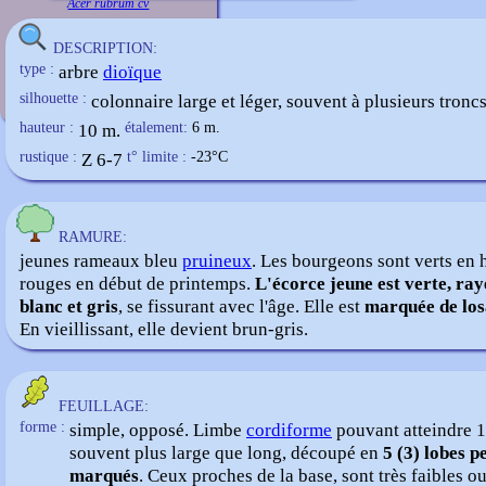
Acer rubrum cv
DESCRIPTION:
type :
arbre
dioïque
silhouette :
colonnaire large et léger, souvent à plusieurs tronc
hauteur :
10 m.
étalement:
6 m.
rustique :
Z 6-7
t° limite :
-23
°C
RAMURE:
jeunes rameaux bleu
pruineux
. Les bourgeons sont verts en h
rouges en début de printemps.
L'écorce jeune est verte, ray
blanc et gris
, se fissurant avec l'âge. Elle est
marquée de lo
En vieillissant, elle devient brun-gris.
FEUILLAGE:
forme :
simple, opposé. Limbe
cordiforme
pouvant atteindre 
souvent plus large que long, découpé en
5 (3) lobes p
marqués
. Ceux proches de la base, sont très faibles o