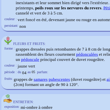
inexistants et leur sommet bien dirigé vers l'extérieur.
printemps,
poils roux sur les nervures du revers
.
Pét
cannelé et vert de 3 à 5 cm.
couleur :
vert foncé en été, devenant jaune ou rouge en autom
persistant:
non
FLEURS ET FRUITS:
forme :
grappes dressées puis retombantes de 7 à 8 cm de long
rassemblent des fleurs courtement
pédonculées
et reli
un
pédoncule
principal couvert de duvet rougeâtre.
couleur :
jaune vert
période : du
04
au
05
parfum:
fruits:
grappes de
samares
pubescentes
(duvet rougeâtre) et
ai
(2cm) formant un angle de 90 à 120°.
ENTRETIEN:
exposition:
mi-ombre à ombre