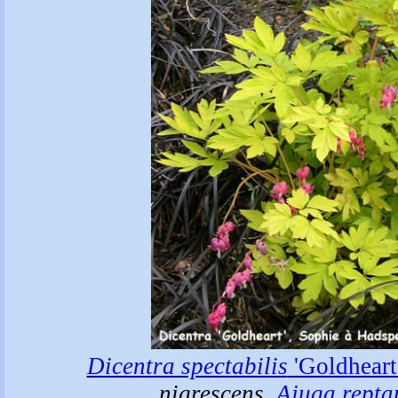
Dicentra spectabilis
'Goldheart
nigrescens
,
Ajuga repta