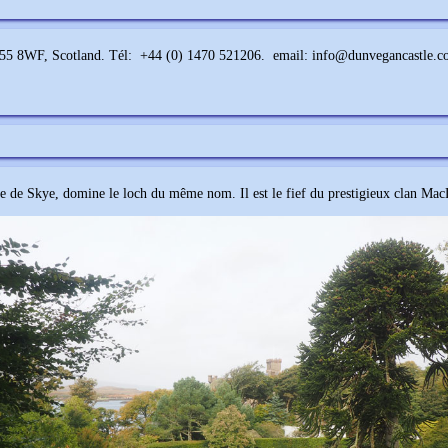
V55 8WF, Scotland. Tél: +44 (0) 1470 521206. email: info@dunvegancastle.c
e de Skye, domine le loch du même nom. Il est le fief du prestigieux clan MacL