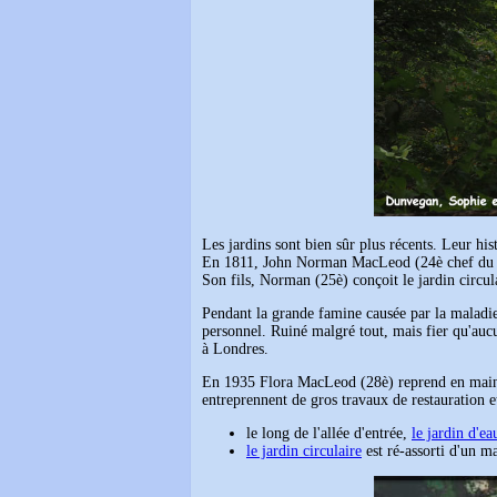
Les jardins sont bien sûr plus récents. Leur hi
En 1811, John Norman MacLeod (24è chef du cl
Son fils, Norman (25è) conçoit le jardin circul
Pendant la grande famine causée par la maladie 
personnel. Ruiné malgré tout, mais fier qu'auc
à Londres.
En 1935 Flora MacLeod (28è) reprend en main le 
entreprennent de gros travaux de restauration e
le long de l'allée d'entrée,
le jardin d'ea
le jardin circulaire
est ré-assorti d'un m