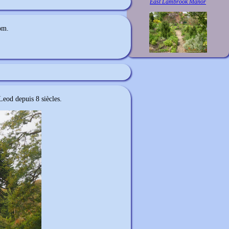
East Lambrook Manor
om.
eod depuis 8 siècles.