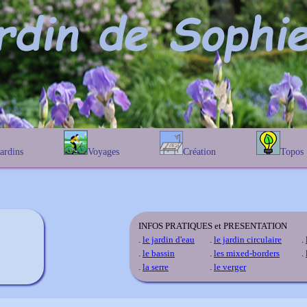
Jardins
Voyages
Création
Topos
étique
En Belgique
Prairies fleuries
Les chênes
Couleur des fleurs
phique
En France
Les Helenium
Au Royaume-Uni
Les Hamameli
Les Galanthu
INFOS PRATIQUES et PRESENTATION
Les Euonymu
.
le jardin d'eau
.
le jardin circulaire
.
.
le bassin
.
les mixed-borders
.
.
la serre
.
le verger