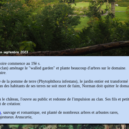
stoire commence au 19è s.
an) aménage le "walled garden" et plante beaucoup d'arbres sur le domaine.
aire.
de la pomme de terre (Phytophthora infestans), le jardin entier est transformé e
un des habitants de ses terres ne soit mort de faim, Norman doit quitter le dom
château, l'ouvre au public et redonne de l'impulsion au clan. Ses fils et petit
t de création:
u
, sauvage et romantique, est planté de nombreux arbres et arbustes rares,
ajestueux
Araucaria
,