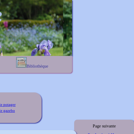
Bibliothèque
Lexique noms propres
s
Lexique botanique
s
s
s
le potager
le gazebo
Page suivante