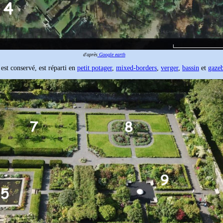
d'après
Google earth
 est conservé, est réparti en
petit potager
,
mixed-borders
,
verger
,
bassin
et
gaze