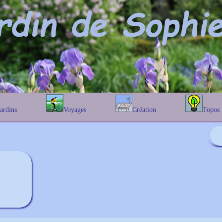
Jardins
Voyages
Création
Topos
étique
En Belgique
Prairies fleuries
Les chênes
Couleur des fleurs
phique
En France
Les Helenium
Au Royaume-Uni
Les Hamameli
Les Galanthu
Les Euonymu