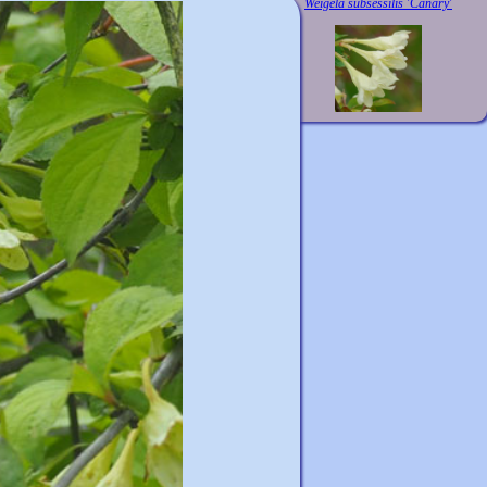
Weigela subsessilis 'Canary'