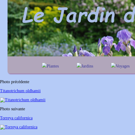
Plantes
Jardins
Voyages
A
B
C
D
E
alphabétique
En Belgique
F
G
H
I
J
géographique
En France
Photo précédente
K
L
M
N
O
Au Royaume-Un
Titanotrichum oldhamii
P
Q
R
S
T
U
V
W
X
Y
Photo suivante
Z
Torreya californica