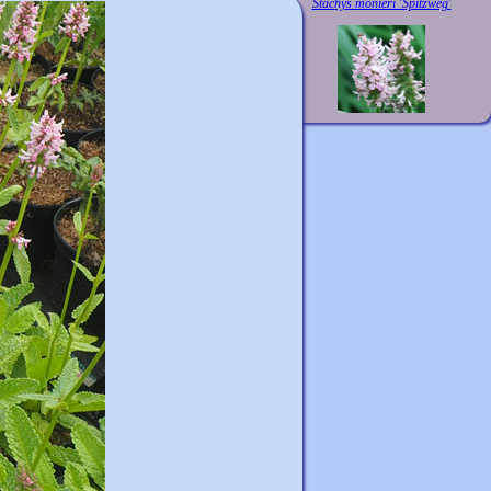
Stachys monieri 'Spitzweg'