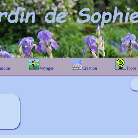
Jardins
Voyages
Création
Topos
étique
En Belgique
Prairies fleuries
Les chênes
Couleur des fleurs
phique
En France
Les Helenium
Au Royaume-Uni
Les Hamameli
Les Galanthu
Les Euonymu