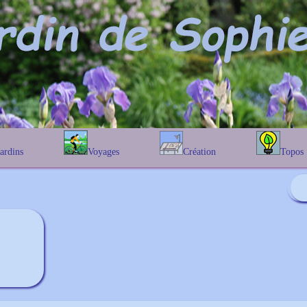
Jardins
Voyages
Création
Topos
étique
En Belgique
Prairies fleuries
Les chênes
Couleur des fleurs
phique
En France
Les Helenium
Au Royaume-Uni
Les Hamameli
Les Galanthu
Les Euonymu