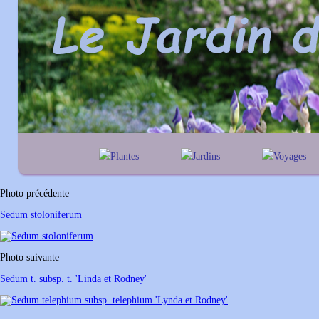
Plantes
Jardins
Voyages
A
B
C
D
E
alphabétique
En Belgique
F
G
H
I
J
géographique
En France
Photo précédente
K
L
M
N
O
Au Royaume-Un
Sedum stoloniferum
P
Q
R
S
T
U
V
W
X
Y
Photo suivante
Z
Sedum t. subsp. t. 'Linda et Rodney'