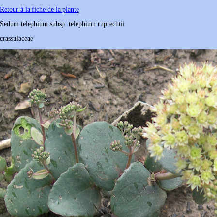
Retour à la fiche de la plante
Sedum
telephium subsp. telephium ruprechtii
crassulaceae