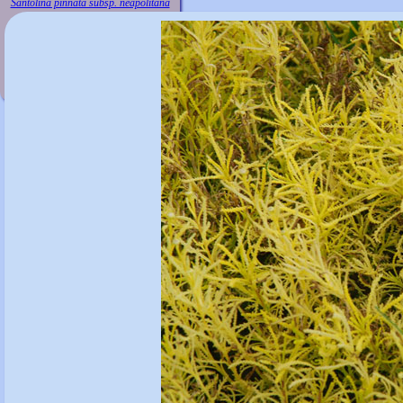
Santolina pinnata subsp. neapolitana
'Sulphurea'