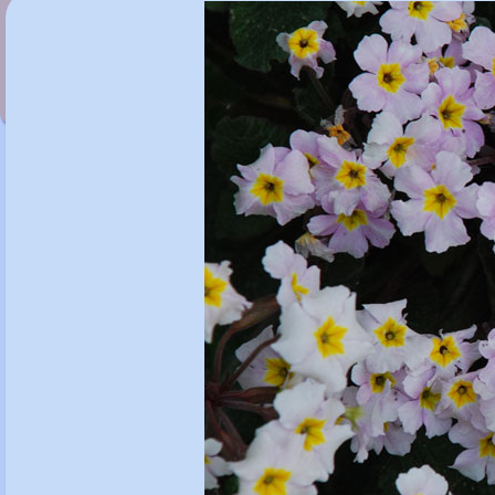
Primula 'Elizabeth Killelay'