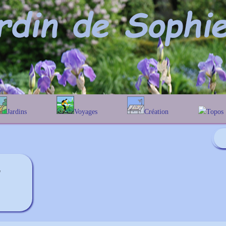
Jardins
Voyages
Création
Topos
phabétique
En Belgique
Prairies fleuries
Les chê
Couleur des fleurs
ographique
En France
Les Helen
Au Royaume-Uni
Les Hamam
Les Galan
'
Les Euon