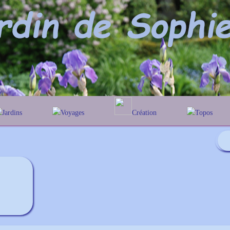
Jardins
Voyages
Création
Topos
lphabétique
En Belgique
Prairies fleuries
Les chênes
Couleur des fleurs
éographique
En France
Les Heleniums
Au Royaume-Uni
Les Hamamelis
Les Galanthus
Les Euonymus