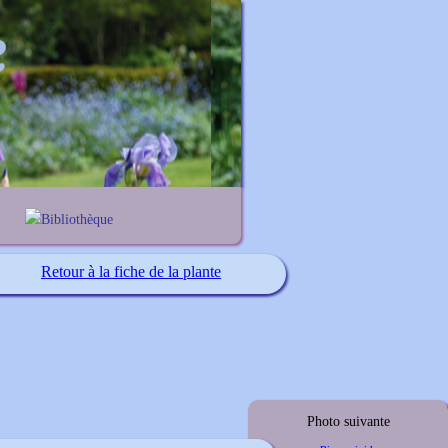
Bibliothèque
Lexique noms propres
Lexique botanique
Retour à la fiche de la plante
Photo suivante