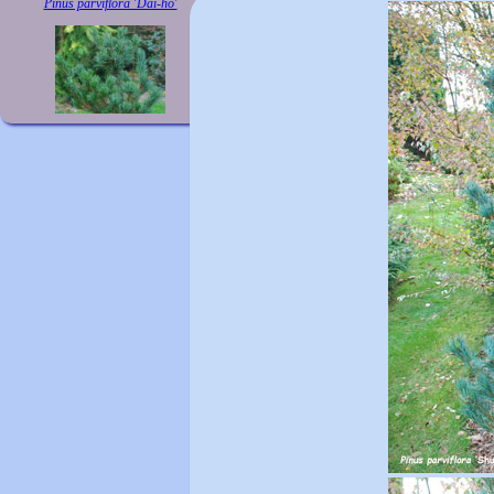
Pinus parviflora 'Dai-ho'