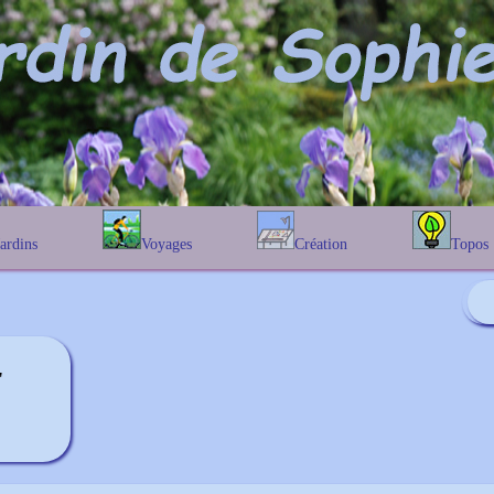
Jardins
Voyages
Création
Topos
étique
En Belgique
Prairies fleuries
Les chênes
Couleur des fleurs
phique
En France
Les Helenium
Au Royaume-Uni
Les Hamameli
Les Galanthu
'
Les Euonymu