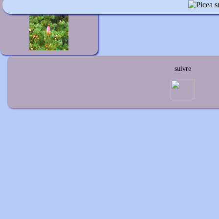
Picea pungens 'Lucky Strike'
suivre