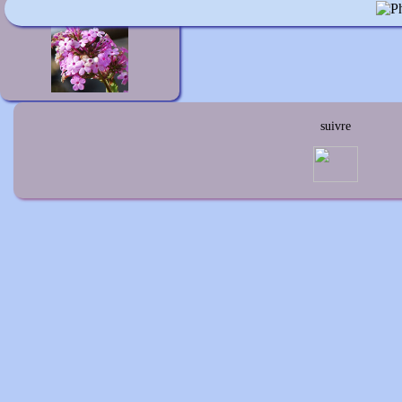
Phlox paniculata 'Jeana'
suivre