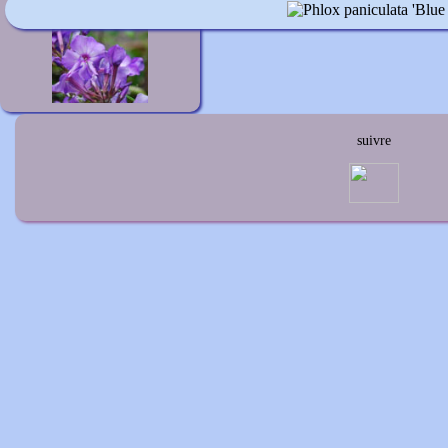
Phlox paniculata 'Blauer Morgen'
suivre