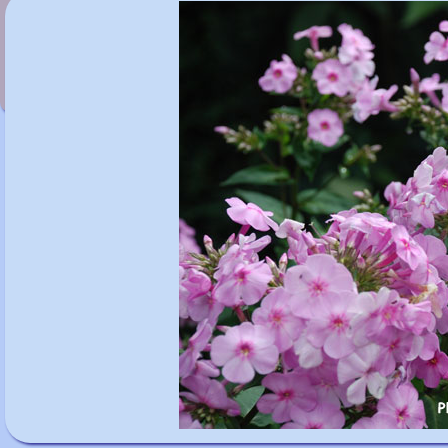
Phlox paniculata 'Le Moisnil'