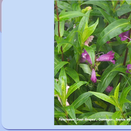
Penstemon 'Andenken an friedriech
Hahn'