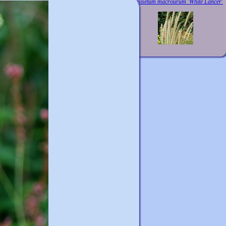
Pennisetum macrourum 'White Lancer'