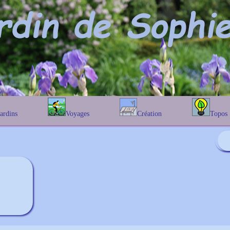
Jardins
Voyages
Création
Topos
étique
En Belgique
Prairies fleuries
Les chênes
Couleur des fleurs
phique
En France
Les Helenium
Au Royaume-Uni
Les Hamameli
Les Galanthu
Les Euonymu