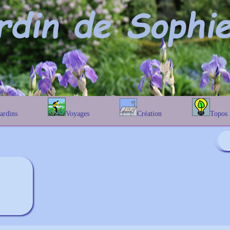
Jardins
Voyages
Création
Topos
étique
En Belgique
Prairies fleuries
Les chênes
Couleur des fleurs
phique
En France
Les Helenium
Au Royaume-Uni
Les Hamameli
Les Galanthu
Les Euonymu